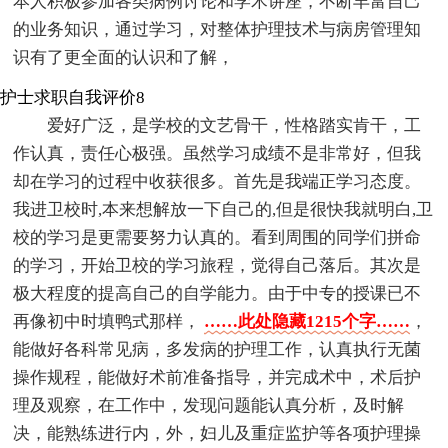
本人积极参加各类病例讨论和学术讲座，不断丰富自己
的业务知识，通过学习，对整体护理技术与病房管理知
识有了更全面的认识和了解，
护士求职自我评价8
爱好广泛，是学校的文艺骨干，性格踏实肯干，工
作认真，责任心极强。虽然学习成绩不是非常好，但我
却在学习的过程中收获很多。首先是我端正学习态度。
我进卫校时,本来想解放一下自己的,但是很快我就明白,卫
校的学习是更需要努力认真的。看到周围的同学们拼命
的学习，开始卫校的学习旅程，觉得自己落后。其次是
极大程度的提高自己的自学能力。由于中专的授课已不
再像初中时填鸭式那样，
……此处隐藏1215个字……
，
能做好各科常见病，多发病的护理工作，认真执行无菌
操作规程，能做好术前准备指导，并完成术中，术后护
理及观察，在工作中，发现问题能认真分析，及时解
决，能熟练进行内，外，妇儿及重症监护等各项护理操