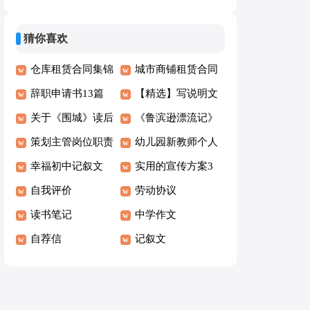
作文3篇
文合集9篇
猜你喜欢
仓库租赁合同集锦
城市商铺租赁合同
15篇
辞职申请书13篇
【精选】写说明文
关于《围城》读后
的作文锦集八篇
《鲁滨逊漂流记》
感范文
策划主管岗位职责
读后感集锦15篇
幼儿园新教师个人
(集合15篇)
幸福初中记叙文
总结
实用的宣传方案3
自我评价
篇
劳动协议
读书笔记
中学作文
自荐信
记叙文