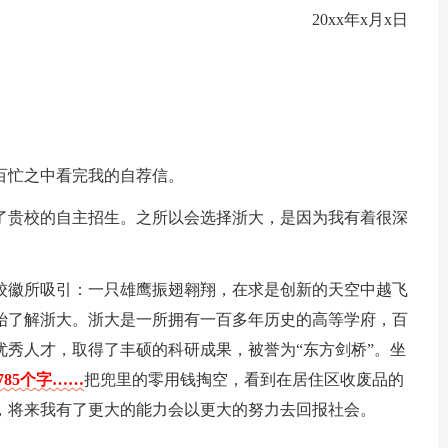
20xx年x月x日
百忙之中看完我的自荐信。
了贵校的自主招生。之所以会选择浙大，是因为我有着很深
校徽所吸引：一只雄鹰振翅翱翔，在求是创新的天空中越飞
始了解浙大。浙大是一所拥有一百多年历史的高等学府，百
优秀人才，取得了丰硕的科研成果，被誉为“东方剑桥”。坐
785个字……
把兜里的零用钱掏空，看到在居住区收废品的
，将来我有了更大的能力会以更大的努力去回报社会。