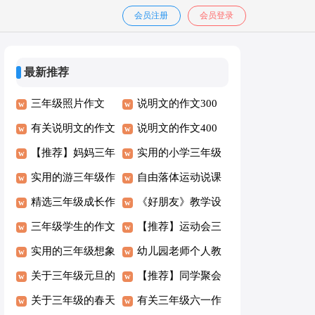
会员注册
会员登录
最新推荐
三年级照片作文
说明文的作文300
300字4篇
有关说明文的作文
字汇总5篇
说明文的作文400
汇编四篇
【推荐】妈妈三年
字汇编七篇
实用的小学三年级
级作文汇编6篇
实用的游三年级作
冬天作文4篇
自由落体运动说课
文300字6篇
精选三年级成长作
稿
《好朋友》教学设
文300字四篇
三年级学生的作文
计
【推荐】运动会三
三篇
实用的三年级想象
年级作文合集五篇
幼儿园老师个人教
作文三篇
关于三年级元旦的
学反思
【推荐】同学聚会
作文合集5篇
关于三年级的春天
策划方案
有关三年级六一作