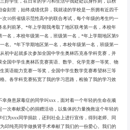
x省三好学生，在日常的学习和生活中我处处以身作则，以榜
勤奋刻苦，始终成绩优异，我就读的学校是一所拥有近四千
一次10所省级示范性高中的联合考试，每个年级的考生约一
终名列前茅。*年上学期我考取了地区联考第一名，本校年
区第一名，本校年级第一名，班级第一名，*年上学期地区第9
第一名。*年下学期地区第一名，本校年级第一名，班级第一
我从初中起就多次参加全国中学生奥林匹克各学科竞赛，并
年获全国中学生奥林匹竞赛英语、数学、化学竞赛一等奖、物
学生英语能力竞赛一等奖，全国中学生数学竞赛希望杯三等
资格。各学科竞赛拓宽了我的学习思路，检验了我的学习效
名不幸身患尿毒症的同学叫xxx，面对着一个年轻的生命在顽
起一次奉献爱心的捐赠活动，以集体的力量挽救这个年轻的
们为xxx同学捐款，还到社会上进行宣传，得到老师、同
。为邱纯亮同学做换肾手术奉献了我们的一份爱心。我们的