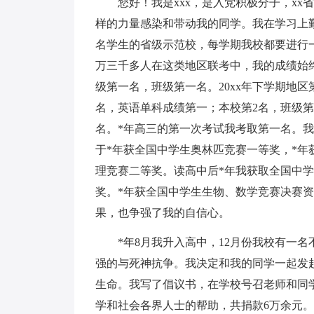
您好！我是xxx，是入党积极分子，x
样的力量感染和带动我的同学。我在学习上
名学生的省级示范校，每学期我校都要进行
万三千多人在这类地区联考中，我的成绩始
级第一名，班级第一名。20xx年下学期地
名，英语单科成绩第一；本校第2名，班级
名。*年高三的第一次考试我考取第一名。
于*年获全国中学生奥林匹竞赛一等奖，*
理竞赛二等奖。读高中后*年我获取全国中
奖。*年获全国中学生生物、数学竞赛决赛
果，也争强了我的自信心。
*年8月我升入高中，12月份我校有一
强的与死神抗争。我决定和我的同学一起发
生命。我写了倡议书，在学校号召老师和同学
学和社会各界人士的帮助，共捐款6万余元