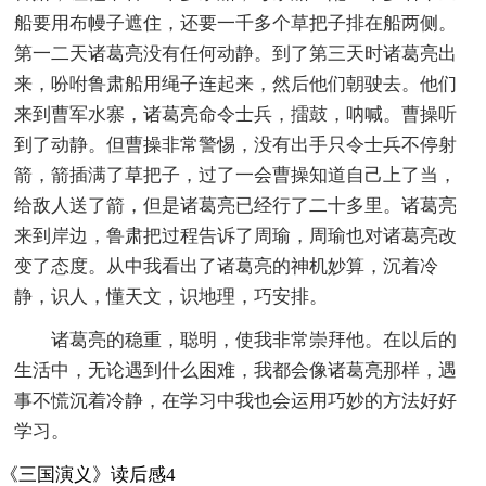
船要用布幔子遮住，还要一千多个草把子排在船两侧。
第一二天诸葛亮没有任何动静。到了第三天时诸葛亮出
来，吩咐鲁肃船用绳子连起来，然后他们朝驶去。他们
来到曹军水寨，诸葛亮命令士兵，擂鼓，呐喊。曹操听
到了动静。但曹操非常警惕，没有出手只令士兵不停射
箭，箭插满了草把子，过了一会曹操知道自己上了当，
给敌人送了箭，但是诸葛亮已经行了二十多里。诸葛亮
来到岸边，鲁肃把过程告诉了周瑜，周瑜也对诸葛亮改
变了态度。从中我看出了诸葛亮的神机妙算，沉着冷
静，识人，懂天文，识地理，巧安排。
诸葛亮的稳重，聪明，使我非常崇拜他。在以后的
生活中，无论遇到什么困难，我都会像诸葛亮那样，遇
事不慌沉着冷静，在学习中我也会运用巧妙的方法好好
学习。
《三国演义》读后感4