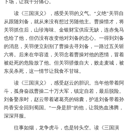
下场，让我十分痛心。
读《三国演义》，感受关羽的义气。“义绝”关羽自
从跟随刘备，就从来没有想过另随他主。曹操惜才，将
关羽抓住后，山珍海味、金银财宝供应无缺，连赤兔马
也给了他，但仍没有改变他对刘备的忠心。一得到刘备
的消息，关羽便立刻别了曹操去寻刘备，一路过五关斩
六将。后来在华容道，关羽念着曹操对他的恩情，冒着
被处死的危险放了他。但关羽骄傲自大，败走麦城，被
东吴杀死，这一情节让我食不甘味。
读《三国演义》，感受赵云的胆识。当年他带着阿
斗，孤身奋战曹操二十万大军，镇定自若，最后脱险。
刘备娶亲时，赵云带着诸葛亮的锦囊，护送刘备带着孙
尚香安全回到蜀国。“一身是胆”的他，让我热血沸腾，
深深拜服。
往事如烟，龙争虎斗，也是转头空。读《三国演