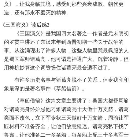
义》，让我身临其境，感受到那些兴衰成败、朝代更
迭，还有那永不磨灭的精神。
《三国演义》读后感3
《三国演义》是我国四大名著之一作者是元末明初
的罗贯中讲述了东汉末年到西晋初期一些关于战争的
事。从这涌现出了许多人物，这些人物里我最佩服的人
是蜀国军师诸葛亮，他可谓是神通广大、沉着冷静，但
用神机妙算这个词赞扬住诸葛亮最合适不过了。
有许多历史名事与诸葛亮脱不了关系，但令我印印
象最深的是著名事件《草船借箭》。
《草船借箭》这篇文章主要讲了：吴国大都督周瑜
对诸葛亮身怀妒忌他刁难诸葛亮十天做十万支箭，诸葛
亮面不改色，立下军令状三天做好十万支箭，周瑜让军
匠材料不准备齐全，让他们故意延迟。诸葛亮私下找了
鲁肃，让他准备二十多条船，每条船上配三十多名军士