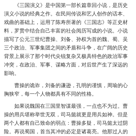
《三国演义》是中国第一部长篇章回小说，是历史
演义小说的经典之作。在民间传说和艺人创作的话本、
戏曲的基础上，运用了陈寿所著的《三国志》等正史材
料，罗贯中结合自己丰富的社会阅历写成的小说。小说
描写了公元三世纪曹操、刘备、孙权为首的魏、蜀、吴
三个政治、军事集团之间的矛盾和斗争，在广阔的历史
背景上展示了那个时代尖锐复杂又极具特色的政治军事
冲突，在政治、军事、谋略方面，对后世产生了深远的
影响。
曹操的诡诈，刘备的谦逊，孔明的谨慎，周瑜的心
胸狭窄，每一个人物都具有不同的性格。
如果说魏国在三国里智谋最强，一点也不为过。曹
操的用兵堪称举世无双，司马懿就更是用兵如神。但是
两个人都有自己致命的弱点：曹操多疑，司马懿太过阴
险。再说蜀国，首当其冲的必定是诸葛亮。他那过人的