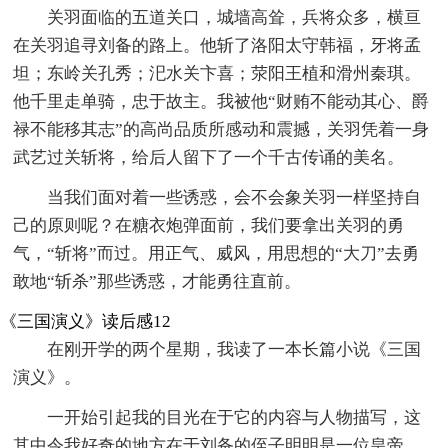
关羽面临的五道关口，城墙高耸，兵将众多，横亘
在关羽追寻刘备的路上。他斩了洛阳太守韩福，牙将孟
坦；东岭关孔秀；汜水关卞喜；荥阳王植和滑州秦琪。
他千里走单骑，忠于故主。我被他“财贿不能动其心、爵
禄不能移其志”的高尚品质所感动和震撼，关羽凭着一身
武艺过关斩将，给后人留下了一个千古传诵的美名。
当我们面对着一些诱惑，会不会象关羽一样坚持自
己的原则呢？在糖衣炮弹面前，我们要拿出关羽的勇
气，“斩将”而过。用正气、威风，用思想的“大刀”去勇
敢地“斩杀”那些诱惑，才能勇往直前。
《三国演义》读后感12
在刚开学的两个星期，我读了一本长篇小说《三国
演义》。
一开始引起我的目光在于它的内容与人物描写，这
其中令我好奇的地方在于刘备的侄子明明是一位皇帝，