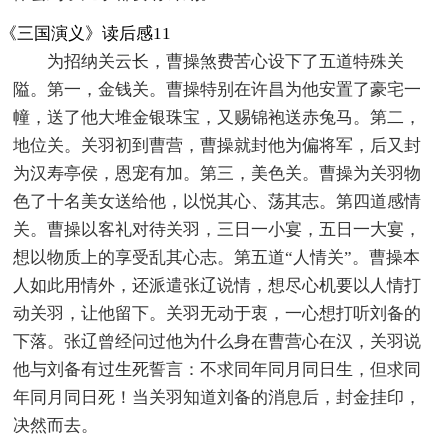
《三国演义》读后感11
为招纳关云长，曹操煞费苦心设下了五道特殊关
隘。第一，金钱关。曹操特别在许昌为他安置了豪宅一
幢，送了他大堆金银珠宝，又赐锦袍送赤兔马。第二，
地位关。关羽初到曹营，曹操就封他为偏将军，后又封
为汉寿亭侯，恩宠有加。第三，美色关。曹操为关羽物
色了十名美女送给他，以悦其心、荡其志。第四道感情
关。曹操以客礼对待关羽，三日一小宴，五日一大宴，
想以物质上的享受乱其心志。第五道“人情关”。曹操本
人如此用情外，还派遣张辽说情，想尽心机要以人情打
动关羽，让他留下。关羽无动于衷，一心想打听刘备的
下落。张辽曾经问过他为什么身在曹营心在汉，关羽说
他与刘备有过生死誓言：不求同年同月同日生，但求同
年同月同日死！当关羽知道刘备的消息后，封金挂印，
决然而去。