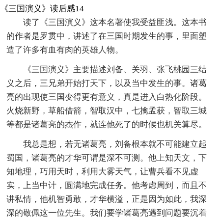
《三国演义》读后感14
读了《三国演义》这本名著使我受益匪浅。这本书
的作者是罗贯中，讲述了在三国时期发生的事，里面塑
造了许多有血有肉的英雄人物。
《三国演义》主要描述刘备、关羽、张飞桃园三结
义之后，三兄弟开始打天下，以及当中发生的事。诸葛
亮的出现使三国变得更有意义，真是进入白热化阶段。
火烧新野，草船借箭，智取汉中，七擒孟获，智取三城
等都是诸葛亮的杰作，就连他死了的时候也机关算尽。
我总是想，若无诸葛亮，刘备根本就不可能建立起
蜀国，诸葛亮的才华可谓是深不可测。他上知天文，下
知地理，巧用天时，利用大雾天气，让曹兵看不见虚
实，上当中计，圆满地完成任务。他考虑周到，而且不
讲私情，他机智勇敢，才华横溢，正是因为如此，我深
深的敬佩这一位先生。我们要学诸葛亮遇到问题要沉着