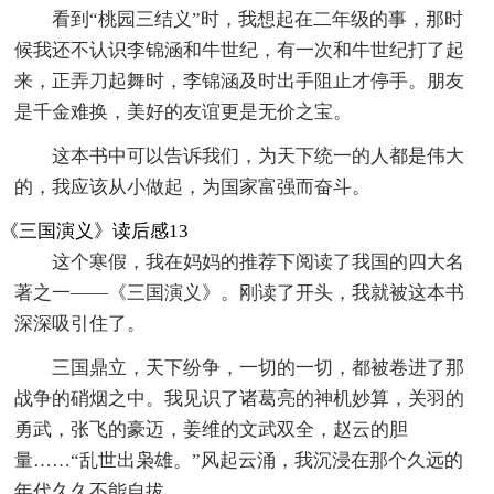
看到“桃园三结义”时，我想起在二年级的事，那时
候我还不认识李锦涵和牛世纪，有一次和牛世纪打了起
来，正弄刀起舞时，李锦涵及时出手阻止才停手。朋友
是千金难换，美好的友谊更是无价之宝。
这本书中可以告诉我们，为天下统一的人都是伟大
的，我应该从小做起，为国家富强而奋斗。
《三国演义》读后感13
这个寒假，我在妈妈的推荐下阅读了我国的四大名
著之一——《三国演义》。刚读了开头，我就被这本书
深深吸引住了。
三国鼎立，天下纷争，一切的一切，都被卷进了那
战争的硝烟之中。我见识了诸葛亮的神机妙算，关羽的
勇武，张飞的豪迈，姜维的文武双全，赵云的胆
量……“乱世出枭雄。”风起云涌，我沉浸在那个久远的
年代久久不能自拔。