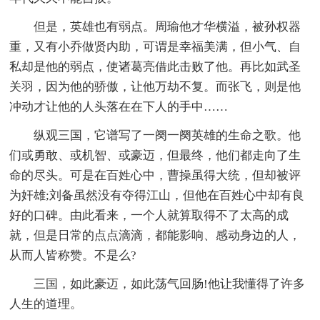
但是，英雄也有弱点。周瑜他才华横溢，被孙权器
重，又有小乔做贤内助，可谓是幸福美满，但小气、自
私却是他的弱点，使诸葛亮借此击败了他。再比如武圣
关羽，因为他的骄傲，让他万劫不复。而张飞，则是他
冲动才让他的人头落在在下人的手中……
纵观三国，它谱写了一阕一阕英雄的生命之歌。他
们或勇敢、或机智、或豪迈，但最终，他们都走向了生
命的尽头。可是在百姓心中，曹操虽得大统，但却被评
为奸雄;刘备虽然没有夺得江山，但他在百姓心中却有良
好的口碑。由此看来，一个人就算取得不了太高的成
就，但是日常的点点滴滴，都能影响、感动身边的人，
从而人皆称赞。不是么?
三国，如此豪迈，如此荡气回肠!他让我懂得了许多
人生的道理。