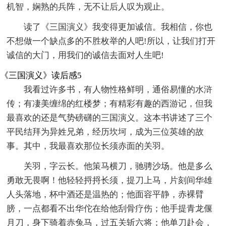
机智，娴熟的兵阵，无不让后人叹为观止。
读了《三国演义》我变得更加诚信。我相信，你也
不想做一个缺点多的不胜枚举的人吧!所以，让我们打开
诚信的大门，用我们的诚信去面对人生吧!
《三国演义》读后感5
我看过许多书，有人物性格鲜明，通俗易懂的水浒
传；有凄美缠绵的红楼梦；有精彩有趣的西游记，但我
最喜欢的还是气势磅礴的三国演义。这本书讲述了三个
平民结拜为异姓兄弟，经历坎坷，成为三位英雄的故
事。其中，我最喜欢那位长须赤面的关羽。
关羽，字云长。他策马横刀，驰骋沙场。他是多么
勇敢无畏啊！他轻轻捋捋长须，提刀上马，片刻间华雄
人头落地，杯中酒还是温热的；他面容平静，赤裸臂
膀，一点都看不出华佗在给他刮骨疗伤；他手提青龙偃
月刀，身下骑着赤兔马，过五关斩六将；他单刀赴会，