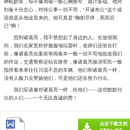
神机妙算，却不像周瑜一般心胸狭窄、诡计多端。他对
刘备十分忠心，对待公事一丝不苟，“开诚布公”这个成
语就是从他这里来的。他可真是“鞠躬尽瘁，死而后
已”啊！
想到诸葛亮，我不禁想起了身边的人。在放假期
间，我们在家里舒舒服服地玩耍时，老师们还坐在灯
前，像诸葛亮在案前审阅奏本一般一丝不苟地批改我们
的作业；交通警察还站在路旁，像诸葛亮操演军民一般
指挥着来来往往川流不息的车辆。他们和诸葛亮一样，
没有人极力去赞扬他们，可是他们还在努力付出。
我们应该像对诸葛亮一样，给他们——这些默默付
出的人们——一个无比真诚的赞！
点击下载文档