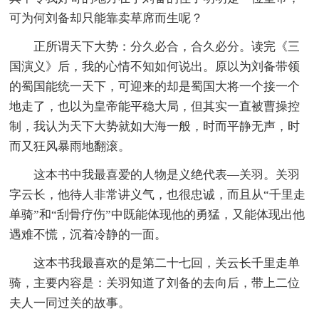
可为何刘备却只能靠卖草席而生呢？
正所谓天下大势：分久必合，合久必分。读完《三
国演义》后，我的心情不知如何说出。原以为刘备带领
的蜀国能统一天下，可迎来的却是蜀国大将一个接一个
地走了，也以为皇帝能平稳大局，但其实一直被曹操控
制，我认为天下大势就如大海一般，时而平静无声，时
而又狂风暴雨地翻滚。
这本书中我最喜爱的人物是义绝代表—关羽。关羽
字云长，他待人非常讲义气，也很忠诚，而且从“千里走
单骑”和“刮骨疗伤”中既能体现他的勇猛，又能体现出他
遇难不慌，沉着冷静的一面。
这本书我最喜欢的是第二十七回，关云长千里走单
骑，主要内容是：关羽知道了刘备的去向后，带上二位
夫人一同过关的故事。