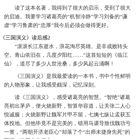
读了这本名著，我得到了很大的启示，受到了很大
的启迪。我要学习诸葛亮的“机智冷静”学习刘备的“谦
虚”学习鲁肃的“忠厚”我今后必须会做得更好。
《三国演义》读后感2
“滚滚长江东逝水，浪花淘尽英雄。是非成败转头
空。青山依旧在，几度夕阳红……”这首短短的《临江
仙》，道尽了多少人世沧桑，多少风起云涌啊！
《三国演义》是我最爱读的一本书，书中个性鲜明
的人物形象，让我感受颇深，记忆深刻。
读《三国演义》，感受诸葛亮的智慧。“智绝”诸葛
亮初出茅庐，便火烧新野，智算华容道，让关张二人心
悦诚服；火烧新野让魏军片甲不留，七擒七纵让孟获五
体投地。但他毕竟不是完美的，错用马谡导致伐魏功亏
一篑，“两朝开济老臣心”却落了个“出师未捷身先死”的