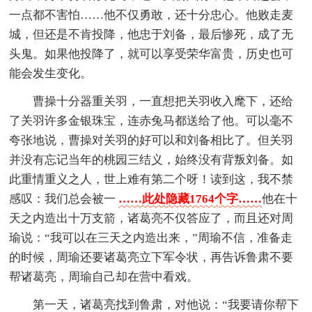
一点都不害怕……他不仅勇敢，还十分忠心。他败走麦
城，但还是不肯投降，他忠于刘备，最后惨死，成了无
头鬼。如果他投降了，就可以享受荣华富贵，历史也可
能会发生变化。
曹操十分器重关羽，一直想把关羽收入麾下，还给
了关羽许多金银珠宝，连赤兔马都送给了他。可以毫不
夸张地说，曹操对关羽的好可以和刘备相比了。但关羽
并没有忘记当年的桃园三结义，始终没有背叛刘备。如
此重情重义之人，世上难有第二个呀！读到这，我不禁
感叹：我们总会被一
……此处隐藏1764个字……
他在十
天之内造出十万支箭，诸葛亮不仅答应了，而且还对周
瑜说：“我可以在三天之内造出来，”周瑜不信，准备走
的时候，周瑜还要诸葛亮立下军令状，再告诉鲁肃不要
帮诸葛亮，周瑜自己却在营中看戏。
第一天，诸葛亮找到鲁肃，对他说：“我要请你帮下