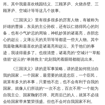
肖。其中我最喜欢桃园结义、三顾茅庐、火烧赤壁、三
顾茅庐、空城计等等这几个故事。
《三国演义》里有很多很多的厉害人物，有被称为
奸雄的曹操，东吴的主公孙权，还有以仁德得民心的刘
备，也有小气妒忌的周瑜，神机妙算的诸葛亮，赤胆忠
心的赵云，义薄云天的关羽等等都是一些大人物。其中
我最敬佩和最喜欢的是诸葛亮和赵云。关于他们的事
迹，我读得最多了。也很清楚，诸葛亮的“空城计”“草船
借箭”赵云的“单骑救主”此刻我闭着眼睛都能说出来。
《三国演义》讲的是军事策略，讲的是如何统治自
我的国家，一个国家，最需要的就是忠臣，一个臣民，
就算有多大的本事，只要他不忠，也不会有利于自我的
国家。就像人们所说的“一次不忠，百次不用”一个能为
自我主公、国家鞠躬尽瘁、死而后已的人，就算不必须
会给国家带来繁荣强盛。但也不会对自我国家不利。